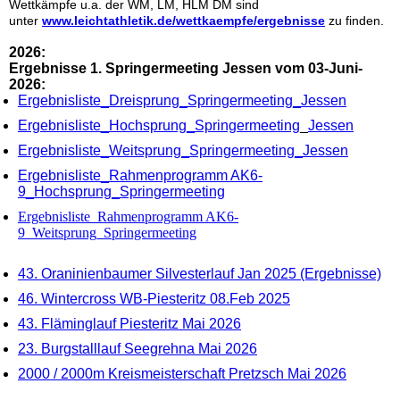
Wettkämpfe u.a. der WM, LM, HLM DM sind
unter
www.leichtathletik.de/wettkaempfe/ergebnisse
zu finden.
2026:
Ergebnisse 1. Springermeeting Jessen vom 03-Juni-
2026:
Ergebnisliste_Dreisprung_Springermeeting_Jessen
Ergebnisliste_Hochsprung_Springermeeting
_
Jessen
Ergebnisliste_Weitsprung_Springermeeting_Jessen
Ergebnisliste_Rahmenprogramm AK6-
9_Hochsprung_Springermeeting
Ergebnisliste_Rahmenprogramm AK6-
9_Weitsprung_Springermeeting
43. Oraninienbaumer Silvesterlauf Jan 2025 (Ergebnisse)
46. Wintercross WB-Piesteritz 08.Feb 2025
43. Fläminglauf Piesteritz Mai 2026
23. Burgstalllauf Seegrehna Mai 2026
2000 / 2000m Kreismeisterschaft Pretzsch Mai 2026