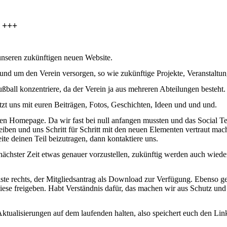
 +++
unseren zukünftigen neuen Website.
rund um den Verein versorgen, so wie zukünftige Projekte, Veranstaltun
ßball konzentriere, da der Verein ja aus mehreren Abteilungen besteht.
tzt uns mit euren Beiträgen, Fotos, Geschichten, Ideen und und und.
uen Homepage. Da wir fast bei null anfangen mussten und das Social T
reiben und uns Schritt für Schritt mit den neuen Elementen vertraut mac
eite deinen Teil beizutragen, dann kontaktiere uns.
chster Zeit etwas genauer vorzustellen, zukünftig werden auch wieder
eiste rechts, der Mitgliedsantrag als Download zur Verfügung. Ebenso ge
r diese freigeben. Habt Verständnis dafür, das machen wir aus Schutz u
Aktualisierungen auf dem laufenden halten, also speichert euch den Li