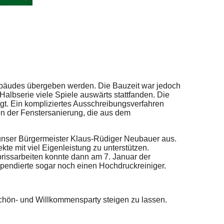
gebäudes übergeben werden. Die Bauzeit war jedoch
Halbserie viele Spiele auswärts stattfanden. Die
t. Ein kompliziertes Ausschreibungsverfahren
en der Fenstersanierung, die aus dem
h unser Bürgermeister Klaus-Rüdiger Neubauer aus.
te mit viel Eigenleistung zu unterstützen.
brissarbeiten konnte dann am 7. Januar der
spendierte sogar noch einen Hochdruckreiniger.
schön- und Willkommensparty steigen zu lassen.