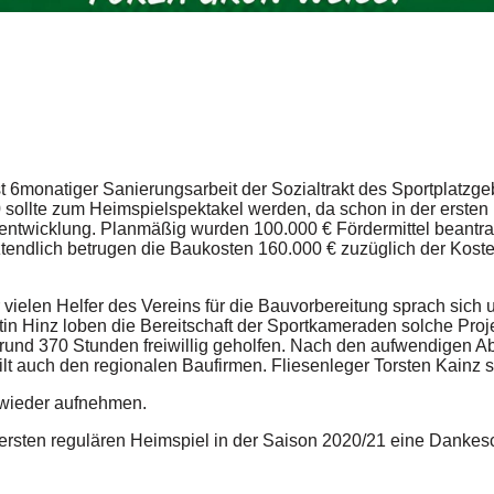
t 6monatiger Sanierungsarbeit der Sozialtrakt des Sportplatz
0 sollte zum Heimspielspektakel werden, da schon in der ersten 
ntwicklung. Planmäßig wurden 100.000 € Fördermittel beantrag
ztendlich betrugen die Baukosten 160.000 € zuzüglich der Kost
r vielen Helfer des Vereins für die Bauvorbereitung sprach sic
n Hinz loben die Bereitschaft der Sportkameraden solche Projek
 rund 370 Stunden freiwillig geholfen. Nach den aufwendigen A
gilt auch den regionalen Baufirmen. Fliesenleger Torsten Kainz 
g wieder aufnehmen.
 ersten regulären Heimspiel in der Saison 2020/21 eine Danke